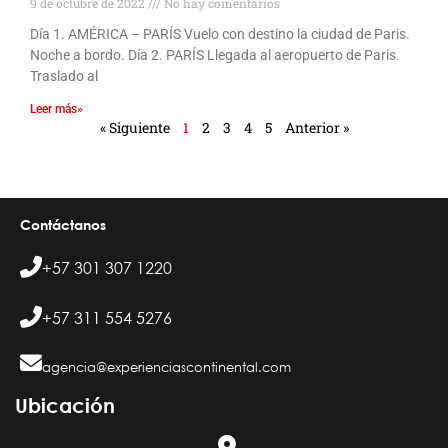
9 de octubre de 2022
No hay comentarios
Día 1. AMÉRICA – PARÍS Vuelo con destino la ciudad de Paris.
Noche a bordo. Día 2. PARÍS Llegada al aeropuerto de Paris.
Traslado al
Leer más»
« Siguiente
1
2
3
4
5
Anterior »
Contáctanos
+57 301 307 1220
+57 311 554 5276
agencia@experienciascontinental.com
Ubicación​