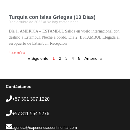
Turquía con Islas Griegas (13 Días)
9 de octubre de 2022
No hay comentarios
Día 1. AMÉRICA – ESTAMBUL Salida en vuelo internacional con
destino a Estambul. Noche a bordo. Día 2. ESTAMBUL Llegada al
aeropuerto de Estambul. Recepción
Leer más»
« Siguiente
1
2
3
4
5
Anterior »
Contáctanos
+57 301 307 1220
+57 311 554 5276
agencia@experienciascontinental.com