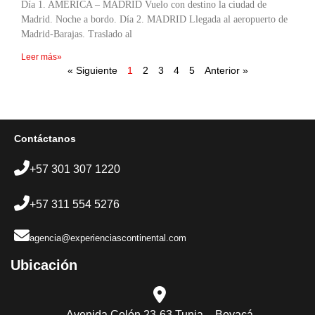
Día 1. AMÉRICA – MADRID Vuelo con destino la ciudad de
Madrid. Noche a bordo. Día 2. MADRID Llegada al aeropuerto de
Madrid-Barajas. Traslado al
Leer más»
« Siguiente
1
2
3
4
5
Anterior »
Contáctanos
+57 301 307 1220
+57 311 554 5276
agencia@experienciascontinental.com
Ubicación​
Avenida Colón 23-63 Tunja – Boyacá