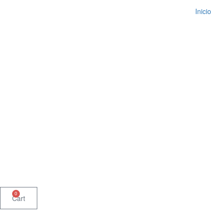
Ir
Inicio
al
contenido
0
Cart