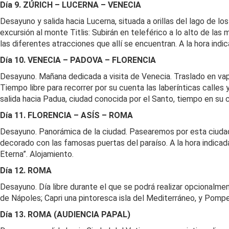
Día 9. ZÚRICH – LUCERNA – VENECIA
Desayuno y salida hacia Lucerna, situada a orillas del lago de 
excursión al monte Titlis: Subirán en teleférico a lo alto de la
las diferentes atracciones que allí se encuentran. A la hora ind
Día 10. VENECIA – PADOVA – FLORENCIA
Desayuno. Mañana dedicada a visita de Venecia. Traslado en vapo
Tiempo libre para recorrer por su cuenta las laberínticas calles 
salida hacia Padua, ciudad conocida por el Santo, tiempo en su c
Día 11. FLORENCIA – ASÍS – ROMA
Desayuno. Panorámica de la ciudad. Pasearemos por esta ciudad r
decorado con las famosas puertas del paraíso. A la hora indicada
Eterna”. Alojamiento.
Día 12. ROMA
Desayuno. Día libre durante el que se podrá realizar opcionalme
de Nápoles; Capri una pintoresca isla del Mediterráneo, y Pompe
Día 13. ROMA (AUDIENCIA PAPAL)