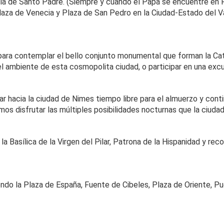
ncia de Santo Padre. (Siempre y cuando el Papa se encuentre en R
laza de Venecia y Plaza de San Pedro en la Ciudad-Estado del Va
 para contemplar el bello conjunto monumental que forman la Cate
r el ambiente de esta cosmopolita ciudad, o participar en una ex
r hacia la ciudad de Nimes tiempo libre para el almuerzo y conti
os disfrutar las múltiples posibilidades nocturnas que la ciudad
la Basílica de la Virgen del Pilar, Patrona de la Hispanidad y rec
endo la Plaza de España, Fuente de Cibeles, Plaza de Oriente, Pue