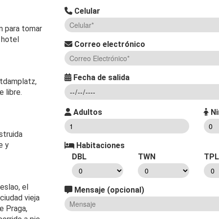
Celular
ón para tomar
 hotel
Correo electrónico
Fecha de salida
stdamplatz,
 libre.
Adultos
Ni
struida
e y
Habitaciones
DBL
TWN
TPL
eslao, el
Mensaje (opcional)
ciudad vieja
de Praga,