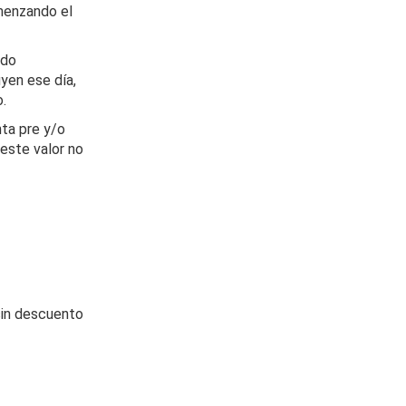
omenzando el
ado
uyen ese día,
o.
ta pre y/o
 este valor no
sin descuento