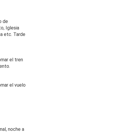
o de
o, Iglesia
ia etc. Tarde
omar el tren
ento.
omar el vuelo
nal, noche a