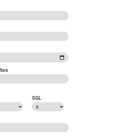
ños
SGL