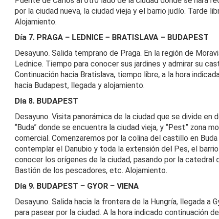
Puente de Carlos al otro lado de la ciudad donde se hará rec
por la ciudad nueva, la ciudad vieja y el barrio judío. Tarde lib
Alojamiento.
Día 7. PRAGA – LEDNICE – BRATISLAVA – BUDAPEST
Desayuno. Salida temprano de Praga. En la región de Mora
Lednice. Tiempo para conocer sus jardines y admirar su casti
Continuación hacia Bratislava, tiempo libre, a la hora indica
hacia Budapest, llegada y alojamiento.
Día 8. BUDAPEST
Desayuno. Visita panorámica de la ciudad que se divide en 
“Buda” donde se encuentra la ciudad vieja, y “Pest” zona m
comercial. Comenzaremos por la colina del castillo en Buda
contemplar el Danubio y toda la extensión del Pes, el barrio
conocer los orígenes de la ciudad, pasando por la catedral 
Bastión de los pescadores, etc. Alojamiento.
Día 9. BUDAPEST – GYOR – VIENA
Desayuno. Salida hacia la frontera de la Hungría, llegada a G
para pasear por la ciudad. A la hora indicado continuación del