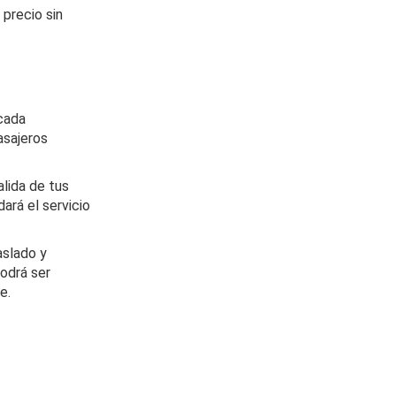
 precio sin
 cada
asajeros
alida de tus
dará el servicio
aslado y
odrá ser
e.