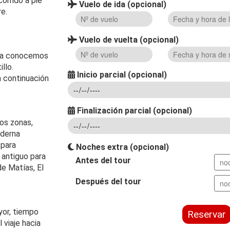
orrido a pie
Vuelo de ida (opcional)
re.
Vuelo de vuelta (opcional)
via conocemos
llo.
Inicio parcial (opcional)
da continuación
Finalización parcial (opcional)
dos zonas,
oderna
 para
Noches extra (opcional)
 antiguo para
Antes del tour
de Matías, El
Después del tour
yor, tiempo
Reservar
 viaje hacia