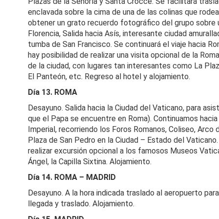
Plazas de la Señoría y Santa Crocce. Se facilitará trasl
enclavada sobre la cima de una de las colinas que rodea
obtener un grato recuerdo fotográfico del grupo sobre 
Florencia, Salida hacia Asís, interesante ciudad amurallad
tumba de San Francisco. Se continuará el viaje hacia Rom
hay posibilidad de realizar una visita opcional de la Ro
de la ciudad, con lugares tan interesantes como La Pla
El Panteón, etc. Regreso al hotel y alojamiento.
Día 13. ROMA
Desayuno. Salida hacia la Ciudad del Vaticano, para asist
que el Papa se encuentre en Roma). Continuamos hacia l
Imperial, recorriendo los Foros Romanos, Coliseo, Arco 
Plaza de San Pedro en la Ciudad – Estado del Vaticano. 
realizar excursión opcional a los famosos Museos Vatic
Ángel, la Capilla Sixtina. Alojamiento.
Día 14. ROMA – MADRID
Desayuno. A la hora indicada traslado al aeropuerto par
llegada y traslado. Alojamiento.