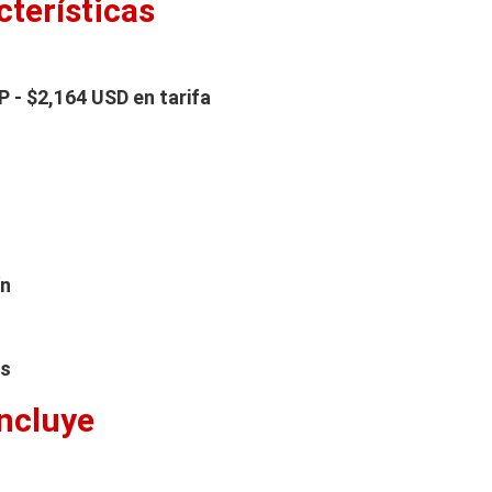
cterísticas
 - $2,164 USD en tarifa
ín
es
Incluye