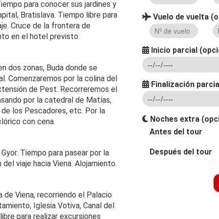
iempo para conocer sus jardines y
pital, Bratislava. Tiempo libre para
Vuelo de vuelta (o
aje. Cruce de la frontera de
to en el hotel previsto.
Inicio parcial (opc
 en dos zonas, Buda donde se
al. Comenzaremos por la colina del
Finalización parcia
extensión de Pest. Recorreremos el
asando por la catedral de Matías,
 de los Pescadores, etc. Por la
Noches extra (opc
lórico con cena.
Antes del tour
Después del tour
 Gyor. Tiempo para pasear por la
 del viaje hacia Viena. Alojamiento.
 de Viena, recorriendo el Palacio
tamiento, Iglesia Votiva, Canal del
libre para realizar excursiones