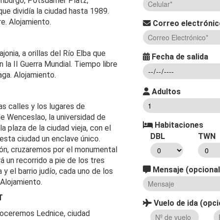
demburgo, Potsdamer Platz,
ue dividía la ciudad hasta 1989.
re. Alojamiento.
Correo electróni
onia, a orillas del Río Elba que
Fecha de salida
la II Guerra Mundial. Tiempo libre
aga. Alojamiento.
Adultos
s calles y los lugares de
 de Wenceslao, la universidad de
Habitaciones
 plaza de la ciudad vieja, con el
DBL
TWN
esta ciudad un enclave único.
ación, cruzaremos por el monumental
á un recorrido a pie de los tres
Mensaje (opcional
 y el barrio judío, cada uno de los
 Alojamiento.
T
Vuelo de ida (opci
onoceremos Lednice, ciudad