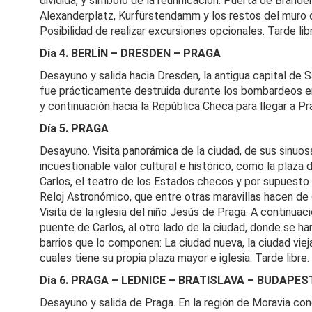
dividida, y símbolo de la reunificación: Puerta de Bran
Alexanderplatz, Kurfürstendamm y los restos del muro q
Posibilidad de realizar excursiones opcionales. Tarde lib
Día 4. BERLÍN – DRESDEN – PRAGA
Desayuno y salida hacia Dresden, la antigua capital de Saj
fue prácticamente destruida durante los bombardeos en 
y continuación hacia la República Checa para llegar a Pr
Día 5. PRAGA
Desayuno. Visita panorámica de la ciudad, de sus sinuosa
incuestionable valor cultural e histórico, como la plaza
Carlos, el teatro de los Estados checos y por supuesto la
Reloj Astronómico, que entre otras maravillas hacen de 
Visita de la iglesia del niño Jesús de Praga. A continu
puente de Carlos, al otro lado de la ciudad, donde se har
barrios que lo componen: La ciudad nueva, la ciudad vieja
cuales tiene su propia plaza mayor e iglesia. Tarde libre.
Día 6. PRAGA – LEDNICE – BRATISLAVA – BUDAPES
Desayuno y salida de Praga. En la región de Moravia c