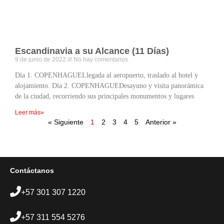
Escandinavia a su Alcance (11 Días)
9 de junio de 2022
No hay comentarios
Día 1. COPENHAGUELlegada al aeropuerto, traslado al hotel y
alojamiento. Día 2. COPENHAGUEDesayuno y visita panorámica
de la ciudad, recorriendo sus principales monumentos y lugares
Leer más»
« Siguiente
1
2
3
4
5
Anterior »
Contáctanos
+57 301 307 1220
+57 311 554 5276