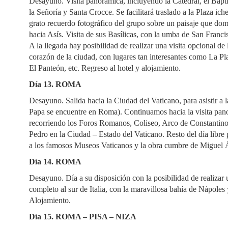
Desayuno. Visita panorámica, incluyendo la Catedral, el Bapti
la Señoría y Santa Crocce. Se facilitará traslado a la Plaza i
grato recuerdo fotográfico del grupo sobre un paisaje que do
hacia Asís. Visita de sus Basílicas, con la umba de San Franc
A la llegada hay posibilidad de realizar una visita opcional d
corazón de la ciudad, con lugares tan interesantes como La P
El Panteón, etc. Regreso al hotel y alojamiento.
Día 13. ROMA
Desayuno. Salida hacia la Ciudad del Vaticano, para asistir a 
Papa se encuentre en Roma). Continuamos hacia la visita pan
recorriendo los Foros Romanos, Coliseo, Arco de Constantino
Pedro en la Ciudad – Estado del Vaticano. Resto del día libre 
a los famosos Museos Vaticanos y la obra cumbre de Miguel Án
Día 14. ROMA
Desayuno. Día a su disposición con la posibilidad de realizar
completo al sur de Italia, con la maravillosa bahía de Nápoles y
Alojamiento.
Día 15. ROMA – PISA – NIZA