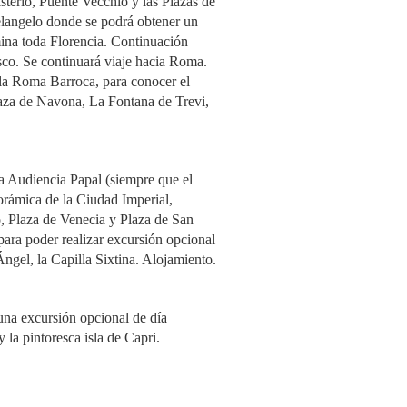
sterio, Puente Vecchio y las Plazas de
chelangelo donde se podrá obtener un
mina toda Florencia. Continuación
isco. Se continuará viaje hacia Roma.
e la Roma Barroca, para conocer el
laza de Navona, La Fontana de Trevi,
la Audiencia Papal (siempre que el
orámica de la Ciudad Imperial,
, Plaza de Venecia y Plaza de San
para poder realizar excursión opcional
gel, la Capilla Sixtina. Alojamiento.
 una excursión opcional de día
 la pintoresca isla de Capri.