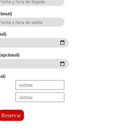
ional)
nal)
(opcional)
al)
Reservar