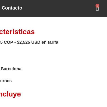
0
Contacto
cterísticas
5 COP - $2,525 USD en tarifa
: Barcelona
iernes
ncluye