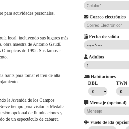
re para actividades personales.
Correo electrónico
Fecha de salida
uía local, incluyendo sus lugares más
ia, obra maestra de Antonio Gaudí,
os Olímpicos de 1992. Sus famosas
Adultos
ento.
a Sants para tomar el tren de alta
Habitaciones
lojamiento.
DBL
TWN
endo la Avenida de los Campos
Mensaje (opcional)
 Breve tiempo para visitar la Medalla
cursión opcional de Iluminaciones y
do de un espectáculo de cabaret.
Vuelo de ida (opcion