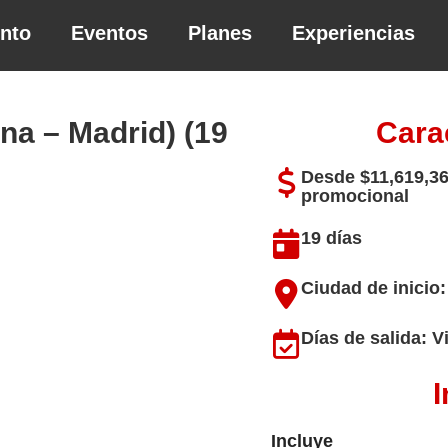
ento
Eventos
Planes
Experiencias
na – Madrid) (19
Cara
Desde $11,619,36
promocional
19 días
Ciudad de inicio
Días de salida: V
I
Incluye