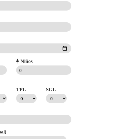
Niños
TPL
SGL
al)