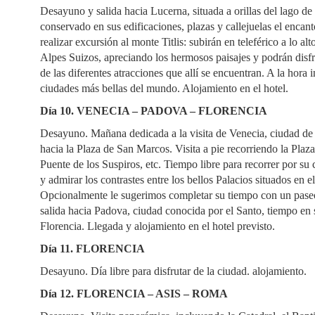
Desayuno y salida hacia Lucerna, situada a orillas del lago d
conservado en sus edificaciones, plazas y callejuelas el enc
realizar excursión al monte Titlis: subirán en teleférico a lo a
Alpes Suizos, apreciando los hermosos paisajes y podrán disfru
de las diferentes atracciones que allí se encuentran. A la hora 
ciudades más bellas del mundo. Alojamiento en el hotel.
Día 10. VENECIA – PADOVA – FLORENCIA
Desayuno. Mañana dedicada a la visita de Venecia, ciudad de l
hacia la Plaza de San Marcos. Visita a pie recorriendo la Pla
Puente de los Suspiros, etc. Tiempo libre para recorrer por su c
y admirar los contrastes entre los bellos Palacios situados en 
Opcionalmente le sugerimos completar su tiempo con un paseo
salida hacia Padova, ciudad conocida por el Santo, tiempo en 
Florencia. Llegada y alojamiento en el hotel previsto.
Día 11. FLORENCIA
Desayuno. Día libre para disfrutar de la ciudad. alojamiento.
Día 12. FLORENCIA – ASIS – ROMA