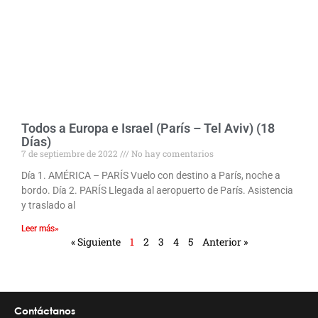
Todos a Europa e Israel (París – Tel Aviv) (18
Días)
7 de septiembre de 2022
No hay comentarios
Día 1. AMÉRICA – PARÍS Vuelo con destino a París, noche a
bordo. Día 2. PARÍS Llegada al aeropuerto de París. Asistencia
y traslado al
Leer más»
« Siguiente
1
2
3
4
5
Anterior »
Contáctanos