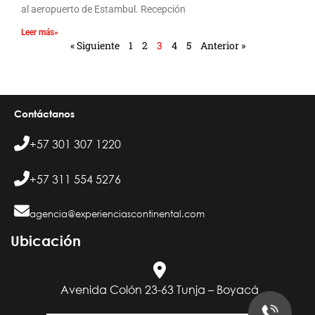
al aeropuerto de Estambul. Recepción
Leer más»
« Siguiente
1
2
3
4
5
Anterior »
Contáctanos
+57 301 307 1220
+57 311 554 5276
agencia@experienciascontinental.com
Ubicación​
Avenida Colón 23-63 Tunja – Boyacá