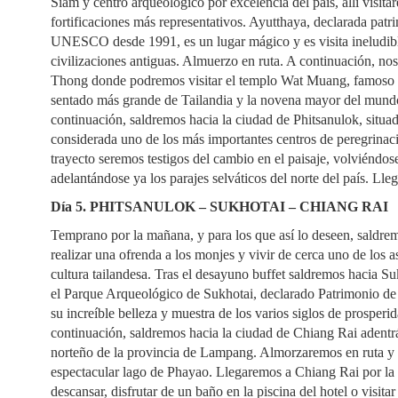
Siam y centro arqueológico por excelencia del país, allí visita
fortificaciones más representativos. Ayutthaya, declarada pat
UNESCO desde 1991, es un lugar mágico y es visita ineludible
civilizaciones antiguas. Almuerzo en ruta. A continuación, no
Thong donde podremos visitar el templo Wat Muang, famoso p
sentado más grande de Tailandia y la novena mayor del mundo
continuación, saldremos hacia la ciudad de Phitsanulok, situad
considerada uno de los más importantes centros de peregrinaci
trayecto seremos testigos del cambio en el paisaje, volviéndo
adelantándose ya los parajes selváticos del norte del país. Lleg
Día 5. PHITSANULOK – SUKHOTAI – CHIANG RAI
Temprano por la mañana, y para los que así lo deseen, saldrem
realizar una ofrenda a los monjes y vivir de cerca uno de los
cultura tailandesa. Tras el desayuno buffet saldremos hacia Sukh
el Parque Arqueológico de Sukhotai, declarado Patrimonio 
su increíble belleza y muestra de los varios siglos de prosperid
continuación, saldremos hacia la ciudad de Chiang Rai adentr
norteño de la provincia de Lampang. Almorzaremos en ruta y p
espectacular lago de Phayao. Llegaremos a Chiang Rai por la 
descansar, disfrutar de un baño en la piscina del hotel o visita