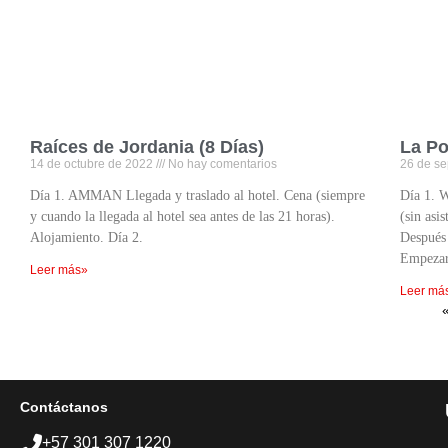
Raíces de Jordania (8 Días)
La Po
14 de octubre de 2022
No hay comentarios
26 de s
Día 1. AMMAN Llegada y traslado al hotel. Cena (siempre
Día 1. 
y cuando la llegada al hotel sea antes de las 21 horas).
(sin as
Alojamiento. Día 2.
Después 
Empeza
Leer más»
Leer má
«
Contáctanos
+57 301 307 1220