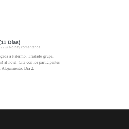
 (11 Días)
2022
No hay comentarios
ada a Palermo. Traslado grupal
s) al hotel. Cita con los participantes
e. Alojamiento. Día 2.