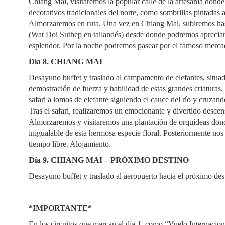
Chiang Mai, visitaremos la popular calle de la artesanía donde
decorativos tradicionales del norte, como sombrillas pintadas a
Almorzaremos en ruta. Una vez en Chiang Mai, subiremos has
(Wat Doi Suthep en tailandés) desde donde podremos apreciar
esplendor. Por la noche podremos pasear por el famoso mercad
Día 8. CHIANG MAI
Desayuno buffet y traslado al campamento de elefantes, situa
demostración de fuerza y habilidad de estas grandes criaturas
safari a lomos de elefante siguiendo el cauce del río y cruzand
Tras el safari, realizaremos un emocionante y divertido descen
Almorzaremos y visitaremos una plantación de orquídeas dond
inigualable de esta hermosa especie floral. Posteriormente no
tiempo libre. Alojamiento.
Día 9. CHIANG MAI – PRÓXIMO DESTINO
Desayuno buffet y traslado al aeropuerto hacia el próximo des
*IMPORTANTE*
En los circuitos que marcan el día 1, como “Vuelo Internacion