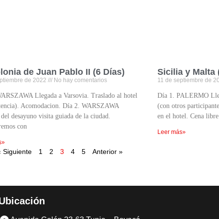
lonia de Juan Pablo II (6 Días)
Sicilia y Malta
eptiembre de 2022
No hay comentarios
11 de septiembre de 
WARSZAWA Llegada a Varsovia. Traslado al hotel
Día 1. PALERMO Lleg
istencia). Acomodacion. Día 2. WARSZAWA
(con otros participante
del desayuno visita guiada de la ciudad.
en el hotel. Cena libr
remos con
Leer más»
s»
 Siguiente
1
2
3
4
5
Anterior »
Ubicación​