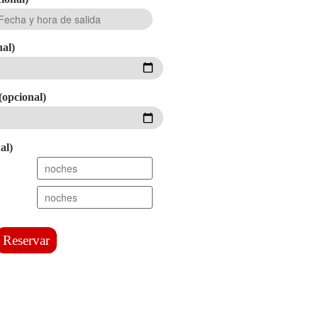
nal)
(opcional)
al)
Reservar