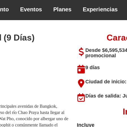
ento
Eventos
Planes
Experiencias
 (9 Días)
Cara
Desde $6,595,534
promocional
9 días
Ciudad de inicio
Días de salida: 
 principales avenidas de Bangkok,
I
so del río Chao Praya hasta llegar al
 Wat Pho, conocido por albergar uno de
Incluye
abophit o comúnmente llamado el