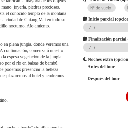
 se fabrican la mayoría de los objetos
 mano, joyería, piedras preciosas.
ta el conocido templo de la montaña
Inicio parcial (opcio
 la ciudad de Chiang Mai en todo su
illo nocturno. Alojamiento.
Finalización parcial 
do en plena jungla, donde veremos una
. A continuación, comenzará nuestro
o la espesa vegetación de la jungla.
Noches extra (opcion
so por el río en balsas de bambú.
Antes del tour
e podemos presenciar la belleza
s desplazaremos al hotel y tendremos
Después del tour
tino.
al, noche a bordo” significa que las