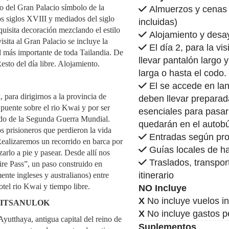
 del Gran Palacio símbolo de la
Almuerzos y cenas s
los siglos XVIII y mediados del siglo
incluidas)
uisita decoración mezclando el estilo
Alojamiento y desay
visita al Gran Palacio se incluye la
El día 2, para la vi
 más importante de toda Tailandia. De
llevar pantalón largo
Resto del día libre. Alojamiento.
larga o hasta el codo.
El se accede en lan
para dirigirnos a la provincia de
deben llevar preparad
puente sobre el rio Kwai y por ser
esenciales para pasar
odo de la Segunda Guerra Mundial.
quedarán en el autobús
s prisioneros que perdieron la vida
Entradas según pr
Realizaremos un recorrido en barca por
Guías locales de h
arlo a pie y pasear. Desde allí nos
Traslados, transpor
ire Pass”, un paso construido en
itinerario
ente ingleses y australianos) entre
tel rio Kwai y tiempo libre.
NO Incluye
X
No incluye vuelos i
PHITSANULOK
X
No incluye gastos p
Ayutthaya, antigua capital del reino de
Suplementos