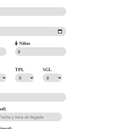
Niños
TPL
SGL
al)
ional)