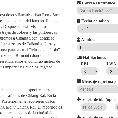
Correo electrónico
 novedoso y llamativo Wat Rong Suea
estilo similar al del famoso Templo
Fecha de salida
. Después de esta visita, nos
trajes de colores y las pintorescas
rigiremos a Chiang Saen, donde se
Adultos
abarca zonas de Tailandia, Laos y
o una parada en el “Museo del Opio”.
terizo con Birmania donde
Habitaciones
esenciaremos el continuo ajetreo de
DBL
TWN
sus importantes pueblos, regreso
Mensaje (opcional)
ra parada en el espectacular y
las afueras de Chiang Rai. En la
Vuelo de ida (opcion
a. Posteriormente recorreremos los
ang Mai y Chiang Rai. El recorrido es
las inmediaciones de la ciudad de
Vuelo de vuelta (opc