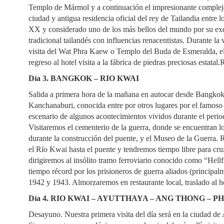
Templo de Mármol y a continuación el impresionante complejo
ciudad y antigua residencia oficial del rey de Tailandia entre 
XX y considerado uno de los más bellos del mundo por su exq
tradicional tailandés con influencias renacentistas. Durante la 
visita del Wat Phra Kaew o Templo del Buda de Esmeralda, el
regreso al hotel visita a la fábrica de piedras preciosas estatal.
Día 3. BANGKOK – RIO KWAI
Salida a primera hora de la mañana en autocar desde Bangkok, 
Kanchanaburi, conocida entre por otros lugares por el famoso 
escenario de algunos acontecimientos vividos durante el peri
Visitaremos el cementerio de la guerra, donde se encuentran lo
durante la construcción del puente, y el Museo de la Guerra. 
el Río Kwai hasta el puente y tendremos tiempo libre para cruz
dirigiremos al insólito tramo ferroviario conocido como “Hellf
tiempo récord por los prisioneros de guerra aliados (principalm
1942 y 1943. Almorzaremos en restaurante local, traslado al ho
Día 4. RIO KWAI – AYUTTHAYA – ANG THONG – 
Desayuno. Nuestra primera visita del día será en la ciudad de 