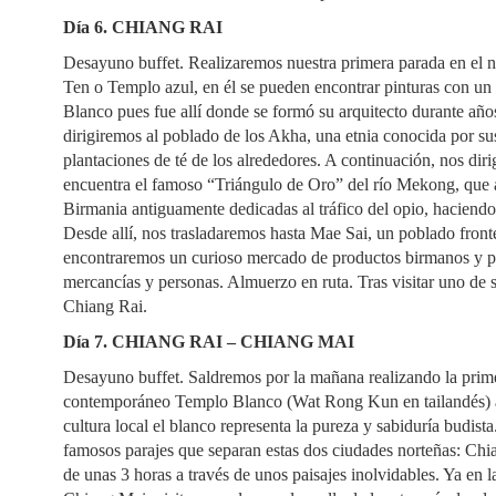
Día 6. CHIANG RAI
Desayuno buffet. Realizaremos nuestra primera parada en el
Ten o Templo azul, en él se pueden encontrar pinturas con un 
Blanco pues fue allí donde se formó su arquitecto durante años
dirigiremos al poblado de los Akha, una etnia conocida por sus 
plantaciones de té de los alrededores. A continuación, nos di
encuentra el famoso “Triángulo de Oro” del río Mekong, que 
Birmania antiguamente dedicadas al tráfico del opio, haciend
Desde allí, nos trasladaremos hasta Mae Sai, un poblado fron
encontraremos un curioso mercado de productos birmanos y pr
mercancías y personas. Almuerzo en ruta. Tras visitar uno de 
Chiang Rai.
Día 7. CHIANG RAI – CHIANG MAI
Desayuno buffet. Saldremos por la mañana realizando la prime
contemporáneo Templo Blanco (Wat Rong Kun en tailandés) a 
cultura local el blanco representa la pureza y sabiduría budist
famosos parajes que separan estas dos ciudades norteñas: Chi
de unas 3 horas a través de unos paisajes inolvidables. Ya en 