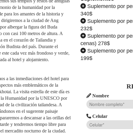
remos sus templos y restos de antiguas
Suplemento por pen
rimonio de la humanidad por la
340$
 para los amantes de la historia y
s dirigiremos a la ciudad de Ang
Suplemento por pen
or albergar la figura del Buda
232$
 con casi 100 metros de altura. A
Suplemento por pen
a en el corazón de Tailandia y
cenas) 278$
ón Budista del país. Durante el
Suplemento por pen
se este cada vez más frondoso y verde,
199$
ada al hotel y alojamiento.
os a las inmediaciones del hotel para
 aspectos más emblemáticos de la
R
otai. La visita estrella de este día es
Nombre
de la Humanidad por la UNESCO por
ad de la civilización tailandesa. A
ándonos en el sugerente paisaje
Celular
araremos a descansar a las orillas del
tarde y tendremos tiempo libre para
r el mercadito nocturno de la ciudad.