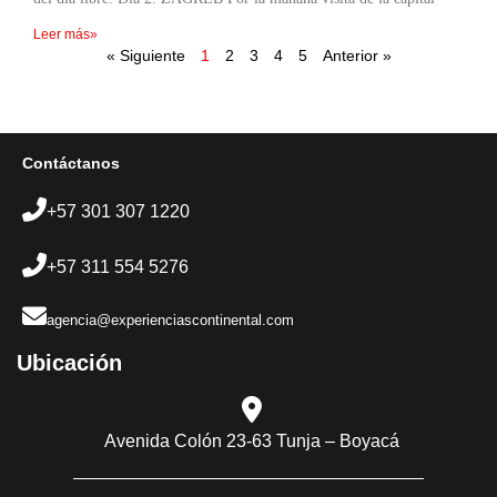
Leer más»
« Siguiente
1
2
3
4
5
Anterior »
Contáctanos
+57 301 307 1220
+57 311 554 5276
agencia@experienciascontinental.com
Ubicación​
Avenida Colón 23-63 Tunja – Boyacá