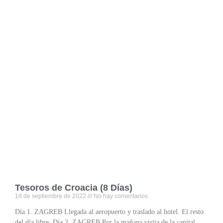
Tesoros de Croacia (8 Días)
18 de septiembre de 2022
No hay comentarios
Día 1. ZAGREB Llegada al aeropuerto y traslado al hotel. El resto
del día libre. Día 2. ZAGREB Por la mañana visita de la capital