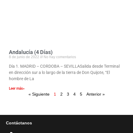
Andalucía (4 Días)
8 de junio de 2022
No hay comentarios
Día 1. MADRID – CORDOBA – SEVILLASalida desde Terminal
en dirección sur a lo largo de la tierra de Don Quijote, “El
hombre de La
Leer más»
« Siguiente
1
2
3
4
5
Anterior »
Contáctanos