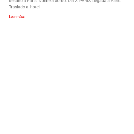
destino a París. Noche a bordo. Día 2. PARÍS Llegada a París.
Traslado al hotel.
Leer más»