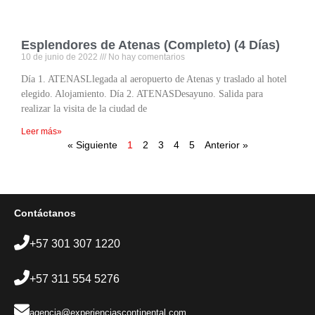
Esplendores de Atenas (Completo) (4 Días)
10 de junio de 2022
No hay comentarios
Día 1. ATENASLlegada al aeropuerto de Atenas y traslado al hotel
elegido. Alojamiento. Día 2. ATENASDesayuno. Salida para
realizar la visita de la ciudad de
Leer más»
« Siguiente
1
2
3
4
5
Anterior »
Contáctanos
+57 301 307 1220
+57 311 554 5276
agencia@experienciascontinental.com