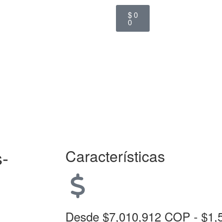
$
0
0
s-
Características
Desde $7,010,912 COP - $1,5