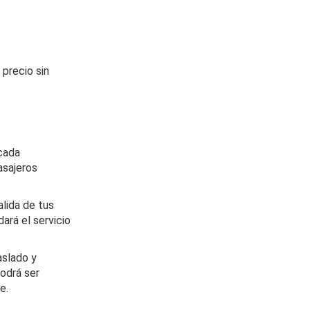
 precio sin
 cada
asajeros
alida de tus
dará el servicio
aslado y
odrá ser
e.