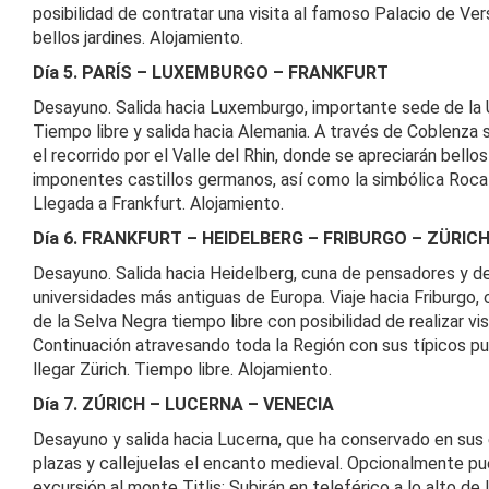
posibilidad de contratar una visita al famoso Palacio de Ver
bellos jardines. Alojamiento.
Día 5. PARÍS – LUXEMBURGO – FRANKFURT
Desayuno. Salida hacia Luxemburgo, importante sede de la 
Tiempo libre y salida hacia Alemania. A través de Coblenza 
el recorrido por el Valle del Rhin, donde se apreciarán bello
imponentes castillos germanos, así como la simbólica Roca
Llegada a Frankfurt. Alojamiento.
Día 6. FRANKFURT – HEIDELBERG – FRIBURGO – ZÜRIC
Desayuno. Salida hacia Heidelberg, cuna de pensadores y de
universidades más antiguas de Europa. Viaje hacia Friburgo, 
de la Selva Negra tiempo libre con posibilidad de realizar vis
Continuación atravesando toda la Región con sus típicos p
llegar Zürich. Tiempo libre. Alojamiento.
Día 7. ZÚRICH – LUCERNA – VENECIA
Desayuno y salida hacia Lucerna, que ha conservado en sus 
plazas y callejuelas el encanto medieval. Opcionalmente pu
excursión al monte Titlis: Subirán en teleférico a lo alto de