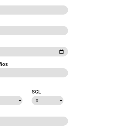
ños
SGL