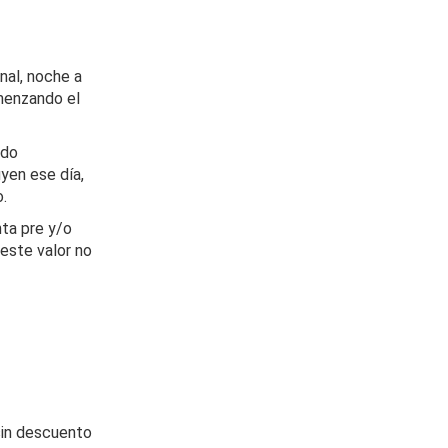
nal, noche a
omenzando el
ado
uyen ese día,
o.
ta pre y/o
 este valor no
sin descuento