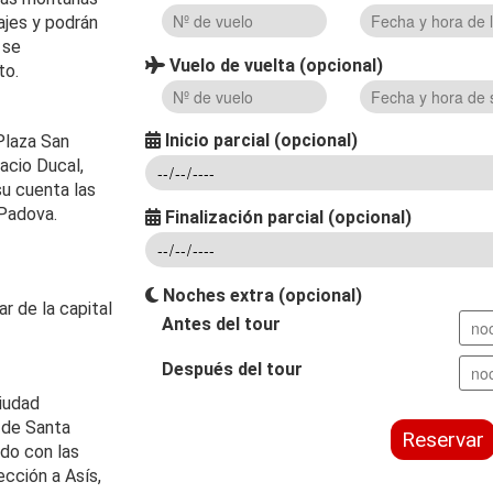
ajes y podrán
 se
Vuelo de vuelta (opcional)
to.
Inicio parcial (opcional)
Plaza San
acio Ducal,
su cuenta las
 Padova.
Finalización parcial (opcional)
Noches extra (opcional)
r de la capital
Antes del tour
Después del tour
iudad
l de Santa
Reservar
ado con las
ección a Asís,