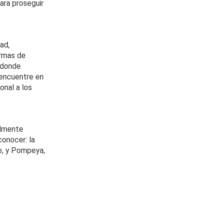
ara proseguir
ad,
ermas de
, donde
 encuentre en
onal a los
almente
onocer: la
eo, y Pompeya,