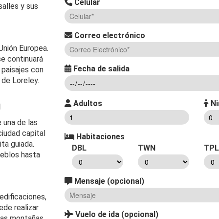
Celular
salles y sus
Correo electrónico
Unión Europea.
se continuará
Fecha de salida
s paisajes con
 de Loreley.
Adultos
Ni
H
 una de las
ciudad capital
Habitaciones
ita guiada.
DBL
TWN
TPL
ueblos hasta
Mensaje (opcional)
edificaciones,
ede realizar
Vuelo de ida (opcional)
 las montañas