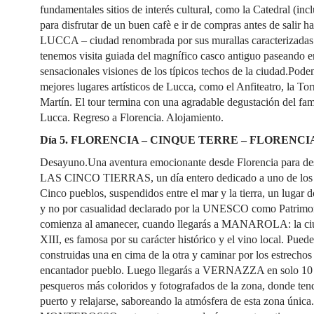
fundamentales sitios de interés cultural, como la Catedral (inc
para disfrutar de un buen cafè e ir de compras antes de salir 
LUCCA – ciudad renombrada por sus murallas caracterizadas p
tenemos visita guiada del magnífico casco antiguo paseando e
sensacionales visiones de los típicos techos de la ciudad.Podem
mejores lugares artísticos de Lucca, como el Anfiteatro, la To
Martín. El tour termina con una agradable degustación del fam
Lucca. Regreso a Florencia. Alojamiento.
Día 5. FLORENCIA – CINQUE TERRE – FLORENCI
Desayuno.Una aventura emocionante desde Florencia par
LAS CINCO TIERRAS, un día entero dedicado a uno de los p
Cinco pueblos, suspendidos entre el mar y la tierra, un lugar 
y no por casualidad declarado por la UNESCO como Patrimon
comienza al amanecer, cuando llegarás a MANAROLA: la ciuda
XIII, es famosa por su carácter histórico y el vino local. Puede
construidas una en cima de la otra y caminar por los estrechos 
encantador pueblo. Luego llegarás a VERNAZZA en solo 10 m
pesqueros más coloridos y fotografados de la zona, donde tendr
puerto y relajarse, saboreando la atmósfera de esta zona única.