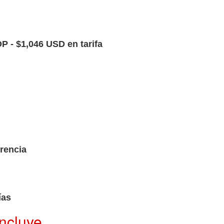
P - $1,046 USD en tarifa
orencia
ías
Incluye