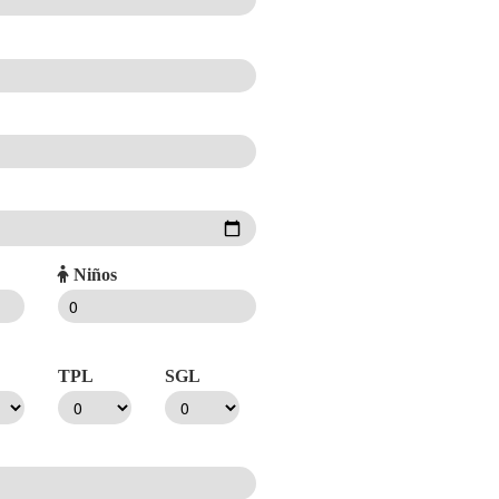
Niños
TPL
SGL