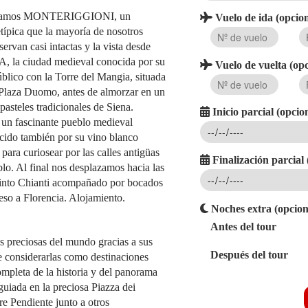
lcanzamos MONTERIGGIONI, un
Vuelo de ida (opcion
típica que la mayoría de nosotros
ervan casi intactas y la vista desde
A, la ciudad medieval conocida por su
Vuelo de vuelta (opc
Público con la Torre del Mangia, situada
 Plaza Duomo, antes de almorzar en un
pasteles tradicionales de Siena.
Inicio parcial (opcio
n fascinante pueblo medieval
ido también por su vino blanco
para curiosear por las calles antigüas
Finalización parcial 
lo. Al final nos desplazamos hacia las
tinto Chianti acompañado por bocados
eso a Florencia. Alojamiento.
Noches extra (opcion
Antes del tour
s preciosas del mundo gracias a sus
Después del tour
ue considerarlas como destinaciones
ompleta de la historia y del panorama
guiada en la preciosa Piazza dei
re Pendiente junto a otros