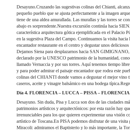
Desayuno.Cruzando las sugestivas colinas del Chianti, a
pequeño pueblo que se ajusta perfectamente a la imagen arque
tiene de una aldea amurallada. Las murallas y las torres se cons
abajo es sorprendente.Nuestra excursión continúa hacia SIEN
característica arquitectura gótica ejemplificada en el Palacio 
en la sugestiva Plaza del Campo. Continuamos la visita hacia
encantador restaurante en el centro y degustar unos deliciosos 
Dejamos Siena para desplazarnos hacia SAN GIMIGNANO, u
declarado por la UNESCO patrimonio de la humanidad, conoc
llamado Vernaccia y por sus torres. Aquí tenemos tiempo libre 
y para poder admirar el paisaje encantador que rodea este pueb
colinas del CHIANTI donde vamos a degustar el mejor vino 
caseros, aceite y vinagre balsámico en una bodega típica.Regr
Día 4. FLORENCIA – LUCCA – PISSA – FLORENCIA
Desayuno. Sin duda, Pisa y Lucca son dos de las ciudades má
patrimonios artísticos y arquitectónicos: por esta razón hay q
irrenunciables para los que quieren experimentar una visión c
artístico de Toscana.En PISA podemos disfrutar de una visita 
Miracoli: admiramos el Baptisterio y lo más importante, la Tor