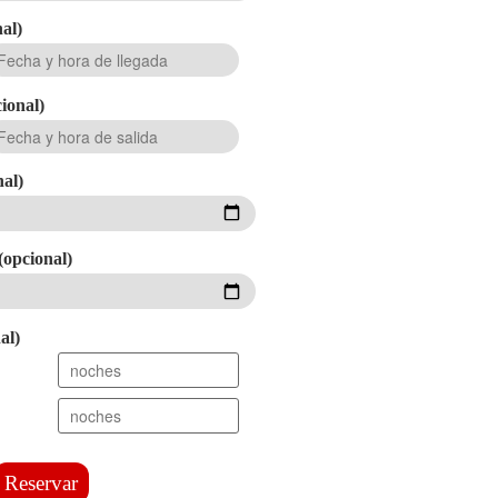
al)
ional)
nal)
(opcional)
al)
Reservar