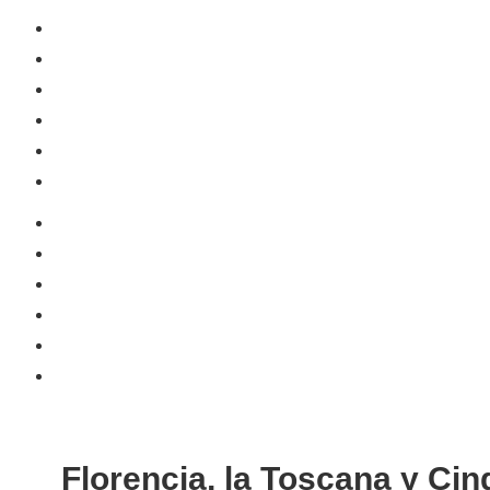
Inicio
Alojamiento
Eventos
Planes
Experiencias
Contacto
Inicio
Alojamiento
Eventos
Planes
Experiencias
Contacto
Florencia, la Toscana y Cin