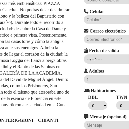
 plazas más emblemáticas: PIAZZA
 Catedral. No podrás dejar de admirar
Celular
tto y la belleza del Baptisterio con
araíso). Durante todo el recorrido a
a ciudad: descubre la Casa de Dante y
Correo electrónico
trice a primera vista. Posteriormente,
on las casas torre y cómo la antigua
deza ante sus enemigos. Admira la
Fecha de salida
s de llegar al corazón de la ciudad: la
amosa Loggia dei Lanzi alberga obras
llini y el Rapto de las Sabinas en
Adultos
erá la GALERÍA DE LA ACADEMIA,
ura del David de Miguel Ángel. Dentro
adas, como los Prisioneros, San
Habitaciones
an todo el talento que atesoraba uno de
DBL
TWN
 de la esencia de Florencia en este
onvirtieron a esta ciudad en la Cuna
Mensaje (opcional)
ONTERIGGIONI – CHIANTI –