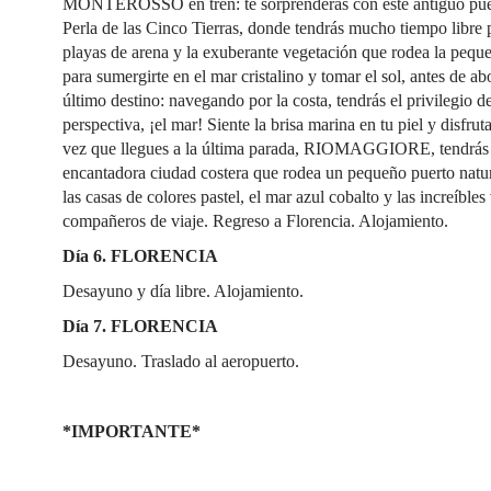
MONTEROSSO en tren: te sorprenderás con este antiguo pue
Perla de las Cinco Tierras, donde tendrás mucho tiempo libre p
playas de arena y la exuberante vegetación que rodea la pequ
para sumergirte en el mar cristalino y tomar el sol, antes de ab
último destino: navegando por la costa, tendrás el privilegio d
perspectiva, ¡el mar! Siente la brisa marina en tu piel y disfr
vez que llegues a la última parada, RIOMAGGIORE, tendrás ti
encantadora ciudad costera que rodea un pequeño puerto natu
las casas de colores pastel, el mar azul cobalto y las increíble
compañeros de viaje. Regreso a Florencia. Alojamiento.
Día 6. FLORENCIA
Desayuno y día libre. Alojamiento.
Día 7. FLORENCIA
Desayuno. Traslado al aeropuerto.
*IMPORTANTE*