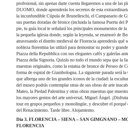
profesional, sin apenas darte cuenta llegaremos a una de las
DUOMO, donde aprenderás los secretos de esta extraordinaria
la inconfundible Cúpula de Brunelleschi, el Campanario de Gio
sus puertas doradas de bronce (incluida la famosa Puerta del P
pie, tu guía local te señalará los principales monumentos de l
la pequeña iglesia donde, según la leyenda, se enamoró de Bea
atravesando el distrito medieval de Florencia aprenderás qué s
nobleza florentina las utilizó para demostrar su poder y gran
Piazza della Repubblica con sus elegantes cafés y galerías ante
Piazza della Signoria. Quizás no todo el mundo sepa que la f
maestras originales, como la estatua de bronce de Perseo de Ce
forma de espiral de Giambologna. La siguiente parada s
que alberga uno de los grandes iconos de la ciudad: la escult
del museo podrás contemplar otras de sus obras de arte inacab
Mateo, la Piedad Palestrina y otras obras maestras que muestr
los mayores genios del arte universal, Miguel Ángel. ¡Disfruta
tour en grupos pequeños y monolingüe, y descubre el porqué c
del Renacimiento. Tarde libre. Alojamiento.
Día 3. FLORENCIA – SIENA – SAN GIMGNANO – M
FLORENCIA