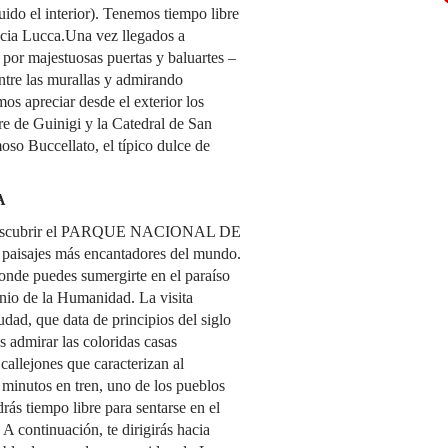
luido el interior). Tenemos tiempo libre
hacia Lucca.Una vez llegados a
or majestuosas puertas y baluartes –
ntre las murallas y admirando
os apreciar desde el exterior los
rre de Guinigi y la Catedral de San
oso Buccellato, el típico dulce de
A
a descubrir el PARQUE NACIONAL DE
aisajes más encantadores del mundo.
donde puedes sumergirte en el paraíso
io de la Humanidad. La visita
d, que data de principios del siglo
s admirar las coloridas casas
callejones que caracterizan al
inutos en tren, uno de los pueblos
ás tiempo libre para sentarse en el
 A continuación, te dirigirás hacia