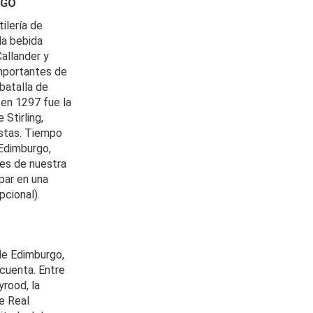
RGO
ilería de
la bebida
allander y
importantes de
batalla de
 en 1297 fue la
 Stirling,
istas. Tiempo
 Edimburgo,
es de nuestra
ipar en una
cional).
de Edimburgo,
 cuenta. Entre
yrood, la
te Real