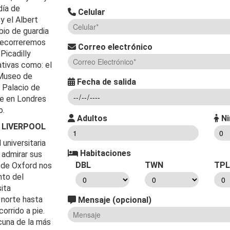
día de
Celular
y el Albert
io de guardia
 Recorreremos
Correo electrónico
Picadilly
ativas como: el
 Museo de
Fecha de salida
l Palacio de
re en Londres
o.
Adultos
Ni
– LIVERPOOL
universitaria
Habitaciones
 admirar sus
DBL
TWN
TPL
esde Oxford nos
nto del
ita
 norte hasta
Mensaje (opcional)
orrido a pie.
 cuna de la más