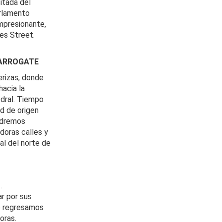
itada del
arlamento
mpresionante,
ces Street.
HARROGATE
erizas, donde
acia la
edral. Tiempo
ad de origen
endremos
doras calles y
al del norte de
.
r por sus
ge regresamos
oras.