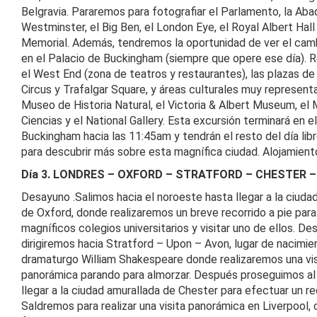
Belgravia. Pararemos para fotografiar el Parlamento, la Aba
Westminster, el Big Ben, el London Eye, el Royal Albert Hall 
Memorial. Además, tendremos la oportunidad de ver el camb
en el Palacio de Buckingham (siempre que opere ese día).
el West End (zona de teatros y restaurantes), las plazas de 
Circus y Trafalgar Square, y áreas culturales muy represent
Museo de Historia Natural, el Victoria & Albert Museum, el
Ciencias y el National Gallery. Esta excursión terminará en e
Buckingham hacia las 11:45am y tendrán el resto del día lib
para descubrir más sobre esta magnífica ciudad. Alojamient
Día 3. LONDRES – OXFORD – STRATFORD – CHESTER 
Desayuno .Salimos hacia el noroeste hasta llegar a la ciudad 
de Oxford, donde realizaremos un breve recorrido a pie para
magníficos colegios universitarios y visitar uno de ellos. D
dirigiremos hacia Stratford – Upon – Avon, lugar de nacimie
dramaturgo William Shakespeare donde realizaremos una vis
panorámica parando para almorzar. Después proseguimos al
llegar a la ciudad amurallada de Chester para efectuar un rec
Saldremos para realizar una visita panorámica en Liverpool,