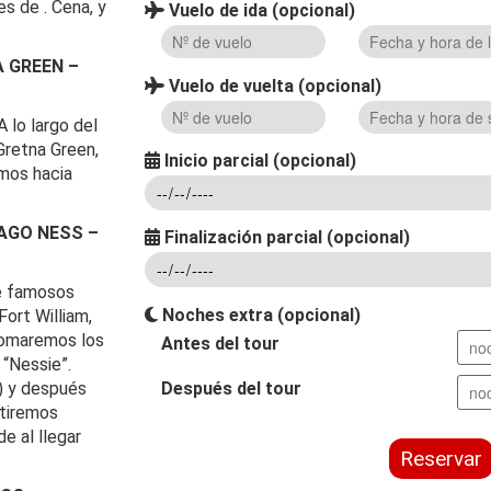
s de . Cena, y
Vuelo de ida (opcional)
A GREEN –
Vuelo de vuelta (opcional)
A lo largo del
Gretna Green,
Inicio parcial (opcional)
mos hacia
LAGO NESS –
Finalización parcial (opcional)
de famosos
Noches extra (opcional)
Fort William,
 tomaremos los
Antes del tour
“Nessie”.
Después del tour
) y después
rtiremos
de al llegar
Reservar