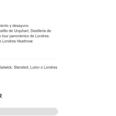
iento y desayuno
tillo de Urquhart, Destileria de
o y tour panorámico de Londres.
de Londres Heathrow
atwick, Stansted, Luton o Londres
R