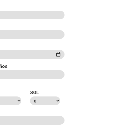
ños
SGL