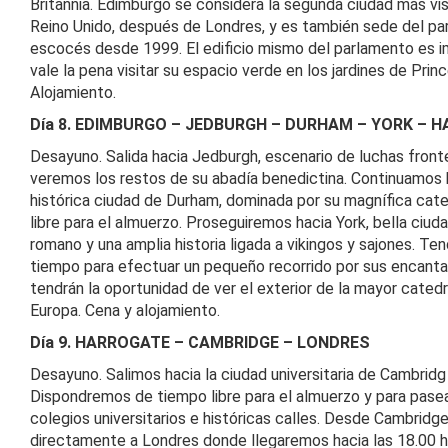
Britannia. Edimburgo se considera la segunda ciudad más vis
Reino Unido, después de Londres, y es también sede del p
escocés desde 1999. El edificio mismo del parlamento es i
vale la pena visitar su espacio verde en los jardines de Prin
Alojamiento.
Día 8. EDIMBURGO – JEDBURGH – DURHAM – YORK – 
Desayuno. Salida hacia Jedburgh, escenario de luchas front
veremos los restos de su abadía benedictina. Continuamos h
histórica ciudad de Durham, dominada por su magnífica cat
libre para el almuerzo. Proseguiremos hacia York, bella ciud
romano y una amplia historia ligada a vikingos y sajones. T
tiempo para efectuar un pequeño recorrido por sus encanta
tendrán la oportunidad de ver el exterior de la mayor catedr
Europa. Cena y alojamiento.
Día 9. HARROGATE – CAMBRIDGE – LONDRES
Desayuno. Salimos hacia la ciudad universitaria de Cambridg 
Dispondremos de tiempo libre para el almuerzo y para pasea
colegios universitarios e históricas calles. Desde Cambrid
directamente a Londres donde llegaremos hacia las 18.00 h