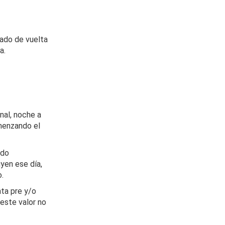
lado de vuelta
a.
nal, noche a
omenzando el
ado
uyen ese día,
o.
ta pre y/o
 este valor no