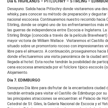
Día 6. HIGHLANDS – PITLOCHRY – STIRLING – EDIMBU
Desayuno. Salida hacia Pitlochry donde visitaremos una dest
whisky, para conocer su método de preparación y degustar 
nacional escocesa. Continuaremos nuestro recorrido hacia C
Stirling, donde se originó uno de los enfrentamientos más 
las guerras de independencia entre Escocia e Inglaterra. La 
Stirling Bridge (conocida a través de la película Braveheart)
mayor victoria de William Wallace . Visitaremos el Castillo de
situado sobre un promontorio rocoso con impresionantes v
libre para el almuerzo. A continuación, proseguiremos hacia
donde efectuaremos una visita panorámica de la ciudad ant
llegada al hotel. Esta noche tendrán la posibilidad de partic
cena escocesa amenizada por el folclore típico escocés (op
Alojamiento.
Día 7. EDIMBURGO
Desayuno.Día libre para disfrutar de la encantadora ciudad 
tendrán entrada para visitar el Castillo de Edimburgo por su
las principales atracciones se encuentran: el Palacio de Hol
Catedral de St. Giles, la Galería Nacional de Escocia y el Ya