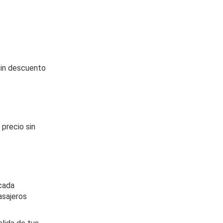
sin descuento
 precio sin
 cada
asajeros