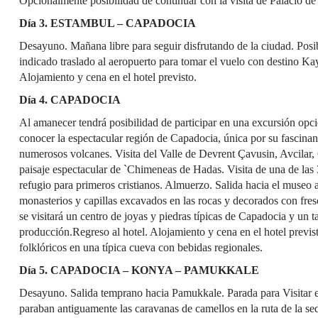
Opcionalmente posibilidad de continuar con la visita de Palacio de
Día 3. ESTAMBUL – CAPADOCIA
Desayuno. Mañana libre para seguir disfrutando de la ciudad. Posibi
indicado traslado al aeropuerto para tomar el vuelo con destino Kay
Alojamiento y cena en el hotel previsto.
Día 4. CAPADOCIA
Al amanecer tendrá posibilidad de participar en una excursión opc
conocer la espectacular región de Capadocia, única por su fascinant
numerosos volcanes. Visita del Valle de Devrent Çavusin, Avcilar, 
paisaje espectacular de `Chimeneas de Hadas. Visita de una de las
refugio para primeros cristianos. Almuerzo. Salida hacia el museo 
monasterios y capillas excavados en las rocas y decorados con fr
se visitará un centro de joyas y piedras típicas de Capadocia y un t
producción.Regreso al hotel. Alojamiento y cena en el hotel previsto
folklóricos en una típica cueva con bebidas regionales.
Día 5. CAPADOCIA – KONYA – PAMUKKALE
Desayuno. Salida temprano hacia Pamukkale. Parada para Visitar 
paraban antiguamente las caravanas de camellos en la ruta de la se