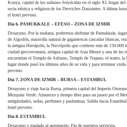
Konya, capital de los sultanes Selyúcidas en el siglo XI, hogar del
secta mística y religiosa de los Derviches Danzantes. A última hor
el hotel previsto.
Día 6. PAMUKKALE – EFESO – ZONA DE IZMIR
Desayuno. Por la mañana, podremos disfrutar de Pamukkale, lugar 
de Algodón, maravilla natural de gigantescas cascadas blancas, est
la antigua Hierápolis, la Necrópolis que contiene más de 150.000 
ciudad grecorromana, antigua capital de Asia Menor y una de las 
encuentran el Templo de Adriano, Templo de Trajano, el teatro, la 
lugar donde pasó los últimos años de su vida y para terminar visita
previsto.
Día 7. ZONA DE IZMIR – BURSA – ESTAMBUL
Desayuno y viaje hacia Bursa, primera capital del Imperio Otomano
Mezquita Verde. Almuerzo y tiempo libre para un paseo por el Me
antigüedades, sedas, perfumes y pashminas. Salida hacia Estambul. 
hotel previsto.
Día 8. ESTAMBUL
Desayuno y traslado al aeropuerto. Fin de nuestros servicios.