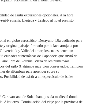
 Topkapi. Alojamiento en el hotel previsto.
lidad de asistir excursiones opcionales. A la hora
seri/Nevsehir. Llegada y traslado al hotel previsto.
ional en globo aerostático. Desayuno. Dia dedicado para
e y original paisaje, formado por la lava arrojada por
Güvercinlik y Valle del amor; los cuales tienen un
 36 ciudades subterráneas de Capadocia que sirvió de
al aire libre de Göreme. Visita de los numerosos
escos del siglo X algunos muy bien conservados. También
aller de alfombras para aprender sobre su
. Posibilidad de asistir a un espectáculo de bailes
el Caravansarai de Sultanhan, posada medieval donde
da. Almuerzo. Continuación del viaje por la provincia de