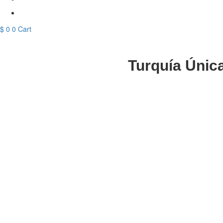
Contacto
$
0
0
Cart
Turquía Única