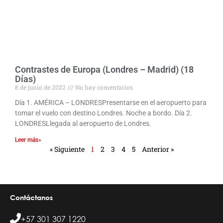
Contrastes de Europa (Londres – Madrid) (18
Días)
8 de junio de 2022
No hay comentarios
Día 1. AMÉRICA – LONDRESPresentarse en el aeropuerto para
tomar el vuelo con destino Londres. Noche a bordo. Día 2.
LONDRESLlegada al aeropuerto de Londres.
Leer más»
« Siguiente
1
2
3
4
5
Anterior »
Contáctanos
+57 301 307 1220